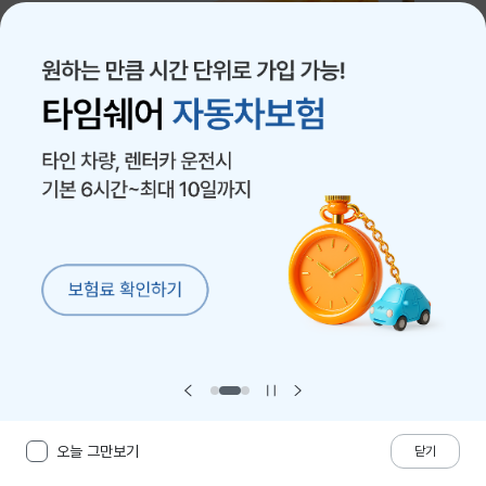
자동차
운전자
어린이/태아
건강
펫
재산/화재
여행/일상
연금/저축
챗봇
전체 상품이 궁금하신가요?
오늘 그만보기
홈
보험가입
혜택/서비스
계약/보상
닫기