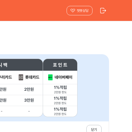
챗봇상담
닫기