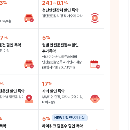
3
24.1~0.1
첨단안전장치 할인 특약
첨단안전장치 장착 개수에 따라
8.6부터)
.7
5
운전 할인 특약
월별 안전운전점수 할인
점 이상
추가특약
현대·기아 커넥티드/네이버
안전운전할인특약 가입자 대상
(보험시작일 26.7.1부터)
17
전운전 할인 특약
자녀 할인 특약
점수별 할인율 상이
부부/1인 한정, 다자녀(2명이상,
태아포함)
5
NEW
티맵 만보기 신설!
 특약
하이워크 걸음수 할인 특약