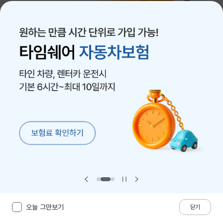
자동차
운전자
어린이/태아
건강
펫
재산/화재
여행/일상
연금/저축
챗봇
전체 상품이 궁금하신가요?
오늘 그만보기
홈
보험가입
혜택/서비스
계약/보상
닫기