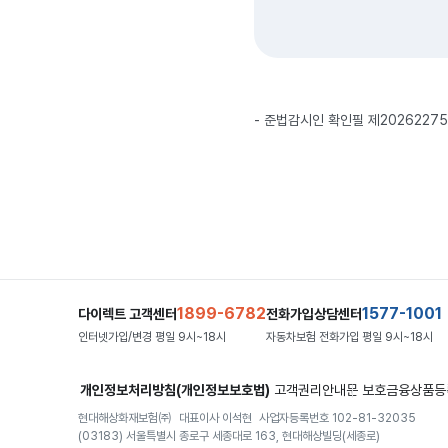
준법감시인 확인필 제20262275호(
1899-6782
1577-1001
다이렉트 고객센터
전화가입상담센터
인터넷가입/변경 평일 9시~18시
자동차보험 전화가입 평일 9시~18시
개인정보처리방침(개인정보보호법)
고객권리안내문
보호금융상품등
현대해상화재보험㈜
대표이사 이석현
사업자등록번호 102-81-32035
(03183) 서울특별시 종로구 세종대로 163, 현대해상빌딩(세종로)