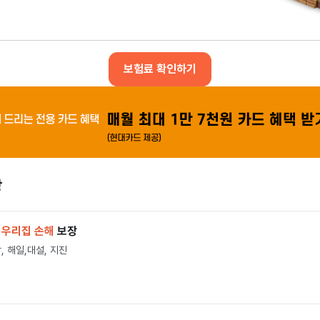
보험료 확인하기
장
긴
우리집 손해
보장
랑, 해일,대설, 지진