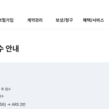
보험가입
계약관리
보상/청구
혜택/서비스
수 안내
 후 접수
접수
56) → ARS 2번