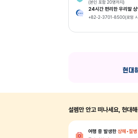
(본인 포함 20명까지)
24시간 편리한 우리말 
+82-2-3701-8500(로밍
설렘만 안고 떠나세요, 현대
여행 중 발생한
상해•질병