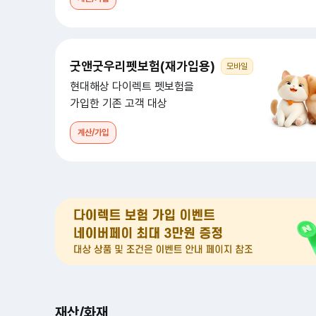
굿앤굿우리펫보험(재가입용)
모바일
현대해상 다이렉트 펫보험을
가입한 기존 고객 대상
계산/가입
재산/화재