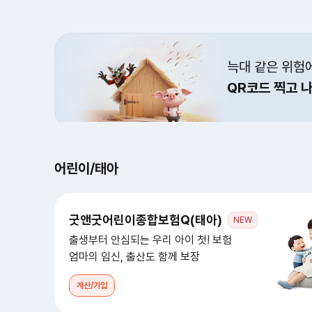
늑대 같은 위험
QR코드 찍고 
어린이/태아
굿앤굿어린이종합보험Q(태아)
NEW
출생부터 안심되는 우리 아이 첫! 보험
엄마의 임신, 출산도 함께 보장
계산/가입