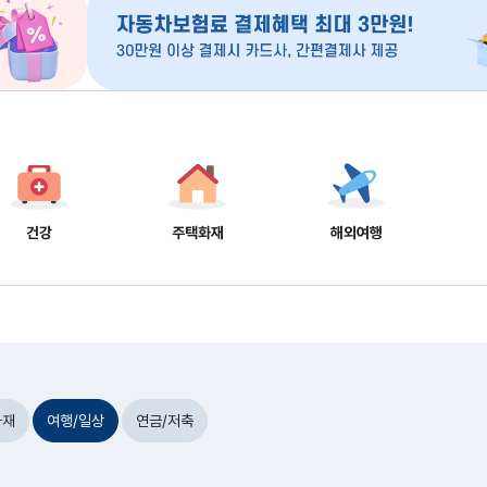
건강
주택화재
해외여행
화재
여행/일상
연금/저축